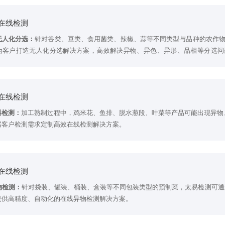
在线检测
无人化分选：
针对谷类、豆类、食用菌类、辣椒、蒜等不同类型与品种的农作物
为客户打造无人化分选解决方案，高效解决异物、异色、异形、品相等分选问
类检测：
针对畜禽肉类产品中，断针残骨等异物检测、脂肪分析、重量选别等
解决方案。
在线检测
料检测：
加工熟制过程中，鸡米花、鱼排、脱水葱段、叶菜等产品可能出现异物
检测：
针对水产品中，鱼刺等内源性异物；金属、玻璃、渔网碎片等外源性异物
据客户检测需求定制高效在线检测解决方案。
备与解决方案。
流体物料&粉料检测：
预制菜产业中，调味品与食品添加剂通常为流体、半流体
易检测研发制造新型管道式金检机、重力下落式金检机、管道型 X 光机等机型
在线检测
物检测：
针对袋装、罐装、桶装、盒装等不同包装类型的预制菜，太易检测可通过
提供高精度、自动化的在线异物检测解决方案。
测：
酱料、蔬菜包、卤肉料包等袋装产品在包装袋进行封口的过程中可能会出