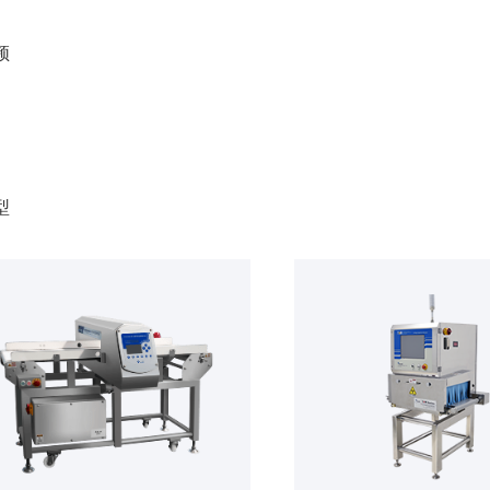
油夹料专用型 X 光机在原有的异物检测功能基础上，增加了针对封口漏油、
频
等包装均可检测，此外本设备还可实现外包装缺陷（例：封口皱褶、油渍、压边
测：
良好的包装质量、清晰的食品标识是放心预制菜的基础，太易喷码字符智
决热缩膜检测、喷码字符检测等方面的问题，设备功能可定制，方案灵活。
别：
针对中小包装类、箱装类等不同类型的产品，太易检测可依托不同规格型
型
致的问题。