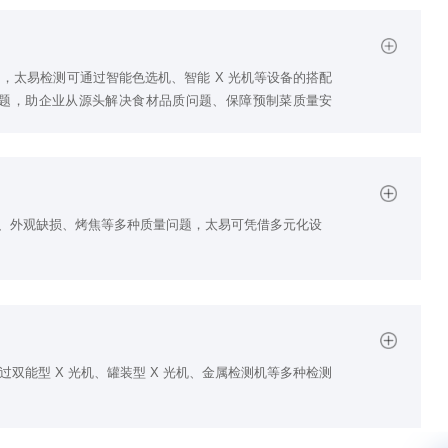
，太易检测可通过智能色选机、智能 X 光机等设备的搭配
题，助企业从源头解决食材品质问题、保障预制菜质量安
检测需求，太易检测可提供高精度、高防护等级的检测设备
、外观缺损、烤焦等多种质量问题，太易可凭借多元化设
 ; 形状、颜色分选等问题，太易检测可提供针对性的检测
、粉料、颗粒物等形态，为提高此类物料的异物检测精
，助力企业控制异物风险。
双能型 X 光机、罐装型 X 光机、金属检测机等多种检测
现封口不严或者封口夹料的情况，可能造成食物变质等质量