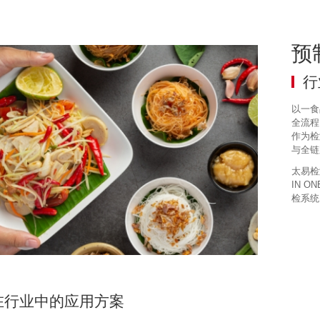
预
行
以一食
全流程
作为检
与全链
太易检
IN 
检系统
在行业中的应用方案