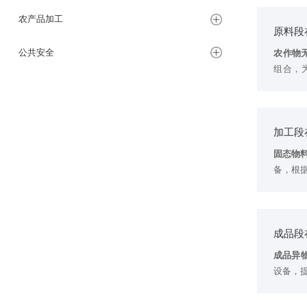
农产品加工
原料段
公共安全
农作物
组合，
全。
畜禽肉
与专业
加工段
固态物
水产品
备，根
分选设
流体/半
度，太
成品段
成品异
设备，
封口检