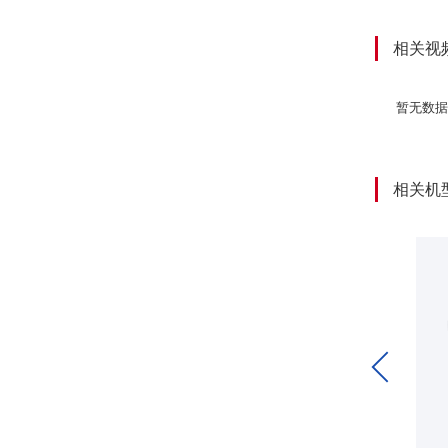
问题。
太易漏
相关视
料薄膜
暂无数据
视觉检
企业解
重量选
相关机
合规导