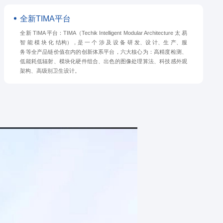
全新TIMA平台
全新 TIMA 平台：TIMA（Techik Intelligent Modular Architecture 太 易
智 能 模 块 化 结构），是 一 个 涉 及 设 备 研 发、设 计、生 产、服
务等全产品链价值在内的创新体系平台，六大核心为：高精度检测、
低能耗低辐射、模块化硬件组合、出色的图像处理算法、科技感外观
架构、高级别卫生设计。