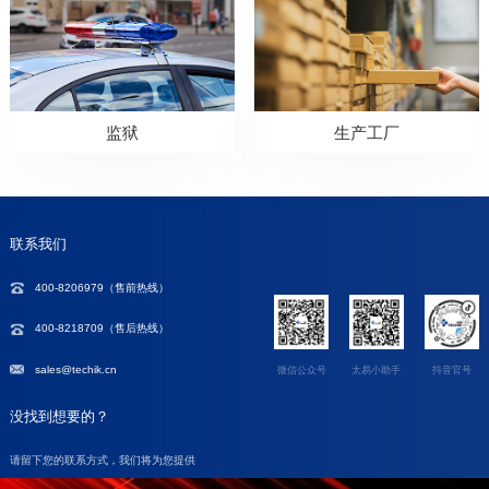
监狱
生产工厂
联系我们
400-8206979（
售前热线
）
400-8218709（售后热线）
sales@techik.cn
微信公众号
太易小助手
抖音官号
没找到想要的？
请留下您的联系方式，我们将为您提供
专业指导