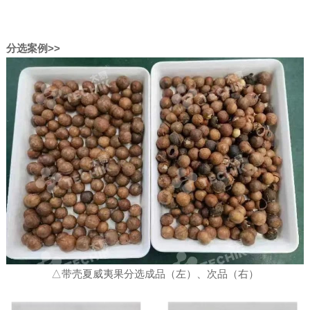
分选案例>>
△带壳夏威夷果分选成品（左）、次品（右）