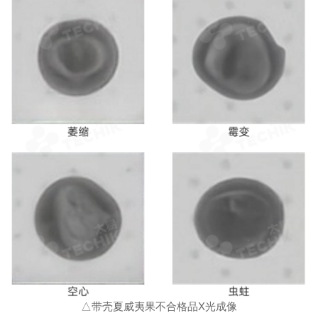
△带壳夏威夷果不合格品X光成像